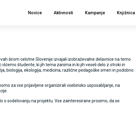
Novice
Aktivnosti
Kampanje
Knjižnica
vah širom celotne Slovenije izvajali izobraževalne delavnice na temo
čemo študente, ki jih tema zanima in ki jih veseli delo z otroki in
ja, biologija, ekologija, medicina, različne pedagoške smeri in podobno.
mo za vse prijavljene organizirali vsebinsko usposabljanje, na
ije.
lo o sodelovanju na projektu. Vse zainteresirane prosimo, da se