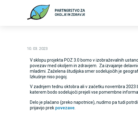
10. 03. 2023
V sklopu projekta POZ 3.0 bomo v izobraževalnih ustano
povezav med okoljem in zdravjem. Za izvajanje delavnic iš
mladimi. Zaželena študijska smer sodelujočih je geografi
Izkušnje niso pogoj.
V zadnjem tednu oktobra ali v začetku novembra 2023 bo
katerem bodo sodelujoči prejeli vse pomembne informac
Delo je plačano (preko napotnice), nudimo pa tudi potrdi
prijavijo prek
povezave
.